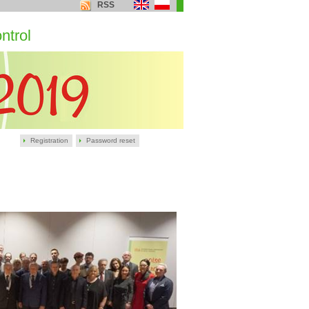
RSS
ntrol
Registration
Password reset