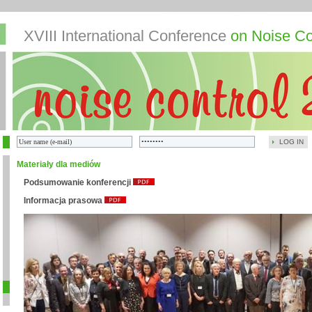
XVIII International Conference
on Noise Co
LOG IN
Materiały dla mediów
Podsumowanie konferencji
Informacja prasowa