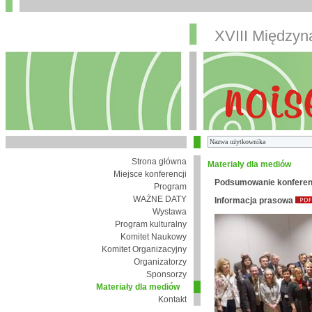
XVIII Między
Strona główna
Materiały dla mediów
Miejsce konferencji
Podsumowanie konferen
Program
WAŻNE DATY
Informacja prasowa
Wystawa
Program kulturalny
Komitet Naukowy
Komitet Organizacyjny
Organizatorzy
Sponsorzy
Materiały dla mediów
Kontakt