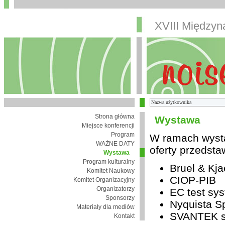
XVIII Między
Strona główna
Wystawa
Miejsce konferencji
Program
W ramach wysta
WAŻNE DATY
oferty przedsta
Wystawa
Program kulturalny
Bruel & Kja
Komitet Naukowy
CIOP-PIB
Komitet Organizacyjny
Organizatorzy
EC test sys
Sponsorzy
Nyquista Sp
Materiały dla mediów
SVANTEK sp
Kontakt