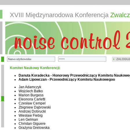
XVIII Międzynarodowa Konferencja
Zwalcz
ZALOGUJ
Komitet Naukowy Konferencji:
Danuta Koradecka - Honorowy Przewodniczący Komitetu Naukowe
Adam Lipowczan - Przewodniczący Komitetu Naukowegoo
Jan Adamczyk
Wojciech Batko
Marion Burgess
Eleonora Carletti
Czesław Cempel
Zbigniew Dąbrowski
Andrzej Dobrucki
Wiesław Fiebig
Len Gelman
Christan Giguere
Grażyna Grelowska