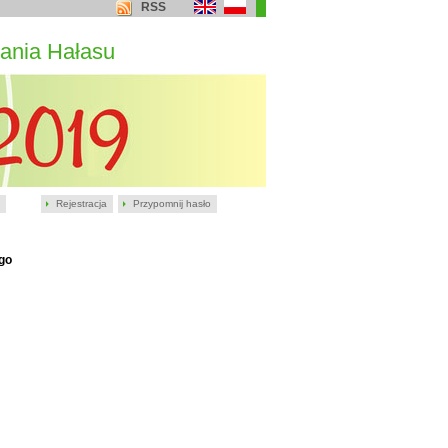
RSS
ania Hałasu
Rejestracja
Przypomnij hasło
go