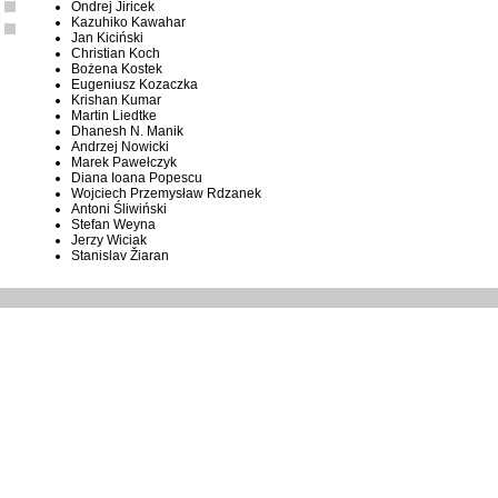
Ondrej Jiricek
Kazuhiko Kawahar
Jan Kiciński
Christian Koch
Bożena Kostek
Eugeniusz Kozaczka
Krishan Kumar
Martin Liedtke
Dhanesh N. Manik
Andrzej Nowicki
Marek Pawełczyk
Diana Ioana Popescu
Wojciech Przemysław Rdzanek
Antoni Śliwiński
Stefan Weyna
Jerzy Wiciak
Stanislav Žiaran