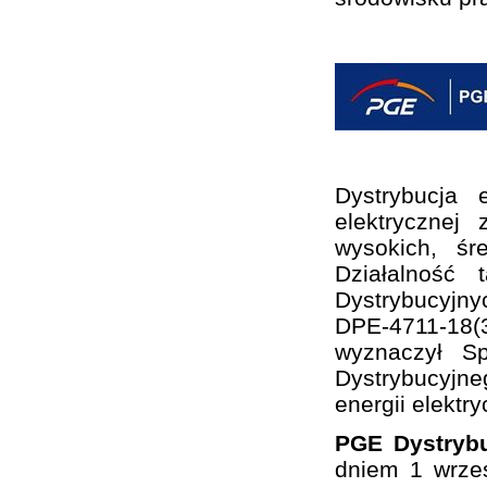
Dystrybucja 
elektrycznej
wysokich, śr
Działalność
Dystrybucyjny
DPE-4711-18(3
wyznaczył S
Dystrybucyjne
energii elektry
PGE Dystrybu
dniem 1 wrze