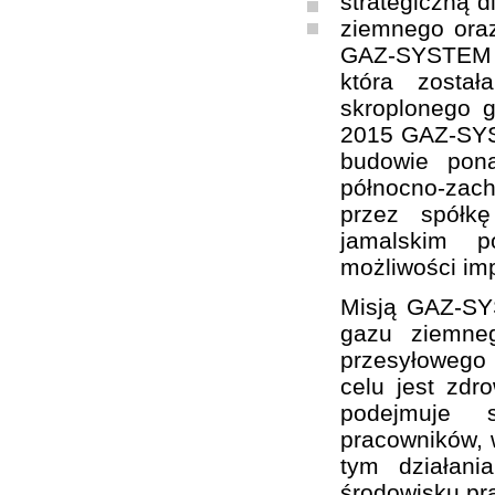
strategiczną d
ziemnego oraz
GAZ-SYSTEM S
która zosta
skroplonego 
2015 GAZ-SYST
budowie pon
północno-zach
przez spółk
jamalskim p
możliwości im
Misją GAZ-SY
gazu ziemne
przesyłowego
celu jest zd
podejmuje sz
pracowników, w
tym działani
środowisku pr