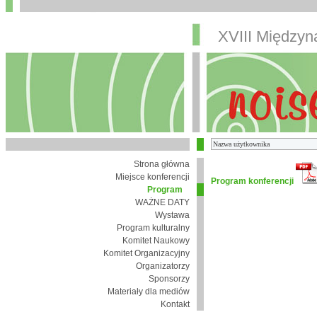
XVIII Między
Strona główna
Miejsce konferencji
Program konferencji
Program
WAŻNE DATY
Wystawa
Program kulturalny
Komitet Naukowy
Komitet Organizacyjny
Organizatorzy
Sponsorzy
Materiały dla mediów
Kontakt