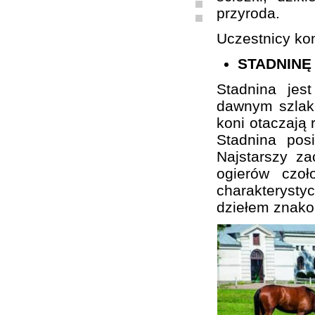
przyroda.
Uczestnicy kon
STADNINĘ
Stadnina je
dawnym szlaku
koni otaczają 
Stadnina pos
Najstarszy z
ogierów czo
charakterystyc
dziełem znako