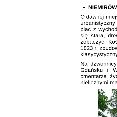
NIEMIRÓW
O dawnej miej
urbanistyczn
plac z wychod
się stara, d
zobaczyć: Koś
1823 r. zbudo
klasycystyczn
Na dzwonnicy
Gdańsku i Wa
cmentarza ży
nielicznymi m