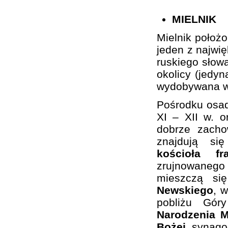
MIELNIK
Mielnik położ
jeden z najwi
ruskiego słowa
okolicy (jedy
wydobywana w 
Pośrodku osa
XI – XII w. 
dobrze zacho
znajdują si
kościoła f
zrujnowaneg
mieszczą si
Newskiego
, 
pobliżu Gó
Narodzenia M
Bożej
, synago