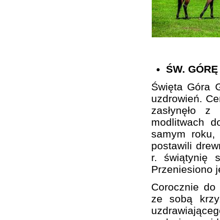
ŚW. GÓRĘ
Święta Góra G
uzdrowień. Cer
zasłynęło z
modlitwach d
samym roku, 
postawili drew
r. świątynię 
Przeniesiono 
Corocznie do 
ze sobą krzy
uzdrawiającego