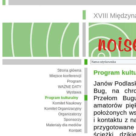
XVIII Między
Strona główna
Program kult
Miejsce konferencji
Program
Janów Podlaski
WAŻNE DATY
Bug, na chro
Wystawa
Przełom Bugu
Program kulturalny
Komitet Naukowy
amatorów pię
Komitet Organizacyjny
położonych wsi
Organizatorzy
i kontaktu z 
Sponsorzy
Materiały dla mediów
przygotowane
Kontakt
ścieżki, dzik