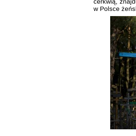
cerkwią, znajd
w Polsce żeńs