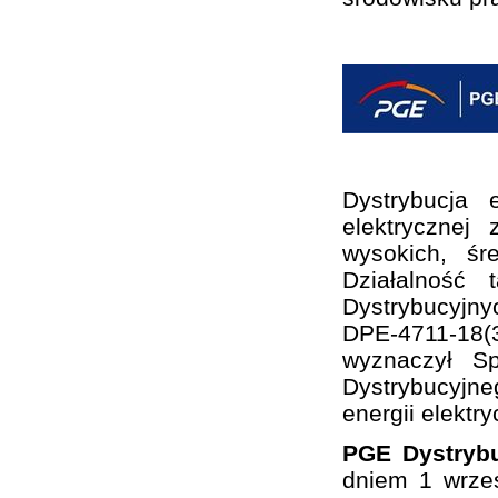
Dystrybucja 
elektrycznej
wysokich, śr
Działalność
Dystrybucyjny
DPE-4711-18(3
wyznaczył S
Dystrybucyjne
energii elektry
PGE Dystrybu
dniem 1 wrze