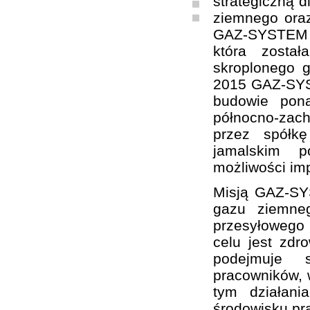
strategiczną d
ziemnego oraz
GAZ-SYSTEM S
która zosta
skroplonego 
2015 GAZ-SYST
budowie pon
północno-zach
przez spółk
jamalskim p
możliwości im
Misją GAZ-SY
gazu ziemne
przesyłowego
celu jest zd
podejmuje sz
pracowników, w
tym działani
środowisku pr