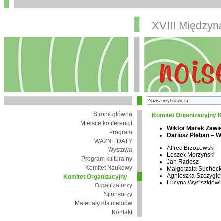
XVIII Między
Strona główna
Komitet Organizacyjny K
Miejsce konferencji
Wiktor Marek Zawi
Program
Dariusz Pleban – 
WAŻNE DATY
Alfred Brzozowski
Wystawa
Leszek Morzyński
Program kulturalny
Jan Radosz
Komitet Naukowy
Małgorzata Suchec
Agnieszka Szczygie
Komitet Organizacyjny
Lucyna Wyciszkiewi
Organizatorzy
Sponsorzy
Materiały dla mediów
Kontakt