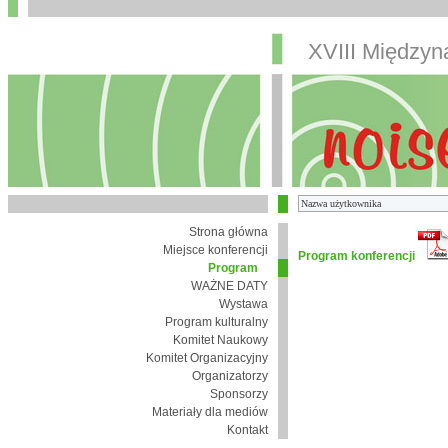
XVIII Między
Strona główna
Miejsce konferencji
Program konferencji
Program
WAŻNE DATY
Wystawa
Program kulturalny
Komitet Naukowy
Komitet Organizacyjny
Organizatorzy
Sponsorzy
Materiały dla mediów
Kontakt