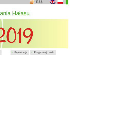
RSS
ania Hałasu
Rejestracja
Przypomnij hasło