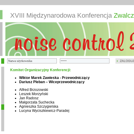
XVIII Międzynarodowa Konferencja
Zwalcz
ZALOGUJ
Komitet Organizacyjny Konferencji:
Wiktor Marek Zawieska - Przewodniczący
Dariusz Pleban – Wiceprzewodniczący
Alfred Brzozowski
Leszek Morzyński
Jan Radosz
Małgorzata Suchecka
Agnieszka Szczygielska
Lucyna Wyciszkiewicz-Paradej