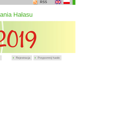
RSS
ania Hałasu
Rejestracja
Przypomnij hasło