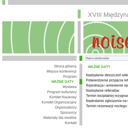
XVIII Między
Strona główna
WAŻNE DATY
Miejsce konferencji
Nadsyłanie streszczeń refe
Program
Potwierdzenie przyjęcia re
WAŻNE DATY
Rejestracja i wniesienie op
Wystawa
Nadsyłanie referatów:
Program kulturalny
Termin bezpłatnej rezygnacj
Komitet Naukowy
Nadesłanie zgłoszenia na
Komitet Organizacyjny
Termin rezerwacji noclegu 
Organizatorzy
Sponsorzy
Materiały dla mediów
Kontakt