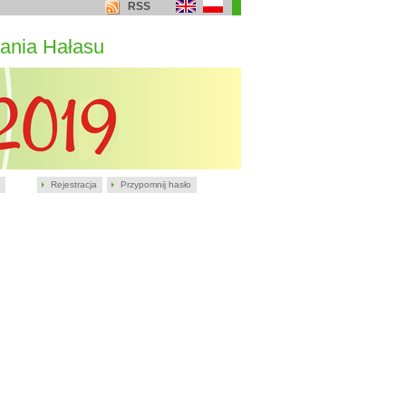
RSS
ania Hałasu
Rejestracja
Przypomnij hasło