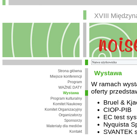
XVIII Między
Strona główna
Wystawa
Miejsce konferencji
Program
W ramach wysta
WAŻNE DATY
oferty przedsta
Wystawa
Program kulturalny
Bruel & Kja
Komitet Naukowy
CIOP-PIB
Komitet Organizacyjny
Organizatorzy
EC test sys
Sponsorzy
Nyquista Sp
Materiały dla mediów
SVANTEK sp
Kontakt