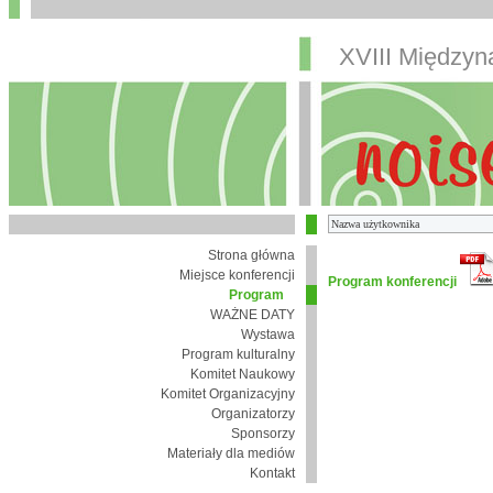
XVIII Między
Strona główna
Miejsce konferencji
Program konferencji
Program
WAŻNE DATY
Wystawa
Program kulturalny
Komitet Naukowy
Komitet Organizacyjny
Organizatorzy
Sponsorzy
Materiały dla mediów
Kontakt