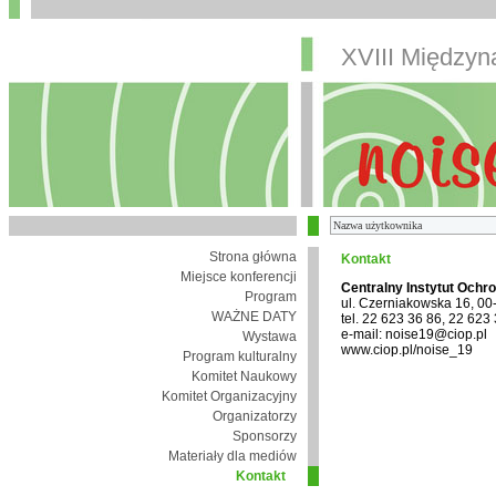
XVIII Między
Strona główna
Kontakt
Miejsce konferencji
Centralny Instytut Ochr
Program
ul. Czerniakowska 16, 0
WAŻNE DATY
tel. 22 623 36 86, 22 623
e-mail: noise19@ciop.pl
Wystawa
www.ciop.pl/noise_19
Program kulturalny
Komitet Naukowy
Komitet Organizacyjny
Organizatorzy
Sponsorzy
Materiały dla mediów
Kontakt