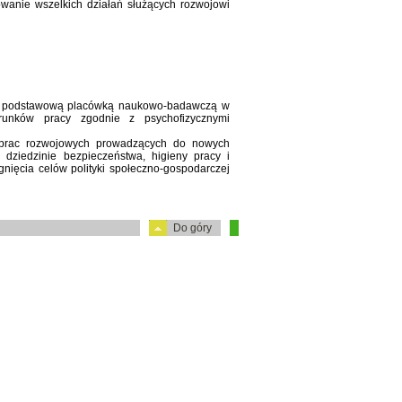
wanie wszelkich działań służących rozwojowi
 podstawową placówką naukowo-badawczą w
runków pracy zgodnie z psychofizycznymi
i prac rozwojowych prowadzących do nowych
 dziedzinie bezpieczeństwa, higieny pracy i
nięcia celów polityki społeczno-gospodarczej
Do góry