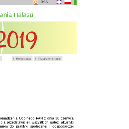
RSS
ania Hałasu
Rejestracja
Przypomnij hasło
romadzenia Ogólnego PAN z dnia 30 czerwca
a przedstawicieli wszystkich gałęzi akustyki
niem do praktyki społecznej i gospodarczej