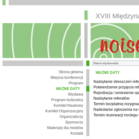
XVIII Między
Strona główna
WAŻNE DATY
Miejsce konferencji
Nadsyłanie streszczeń refe
Program
Potwierdzenie przyjęcia re
WAŻNE DATY
Rejestracja i wniesienie op
Wystawa
Nadsyłanie referatów:
Program kulturalny
Termin bezpłatnej rezygnacj
Komitet Naukowy
Nadesłanie zgłoszenia na
Komitet Organizacyjny
Termin rezerwacji noclegu 
Organizatorzy
Sponsorzy
Materiały dla mediów
Kontakt