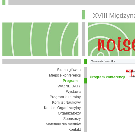
XVIII Między
Strona główna
Miejsce konferencji
Program konferencji
Program
WAŻNE DATY
Wystawa
Program kulturalny
Komitet Naukowy
Komitet Organizacyjny
Organizatorzy
Sponsorzy
Materiały dla mediów
Kontakt