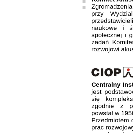
Zgromadzenia
przy Wydzia
przedstawiciel
naukowe i ś
społecznej i 
zadań Komite
rozwojowi akus
Centralny In
jest podstaw
się komplek
zgodnie z ps
powstał w 1950
Przedmiotem d
prac rozwojow