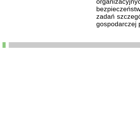
organizacyj
bezpieczeństw
zadań szczegól
gospodarczej p