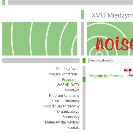
XVIII Między
Strona główna
Miejsce konferencji
Program konferencji
Program
WAŻNE DATY
Wystawa
Program kulturalny
Komitet Naukowy
Komitet Organizacyjny
Organizatorzy
Sponsorzy
Materiały dla mediów
Kontakt