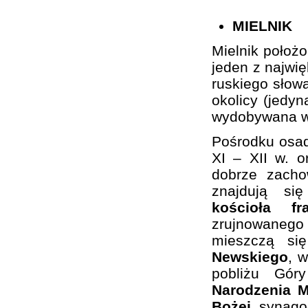
MIELNIK
Mielnik położ
jeden z najwi
ruskiego słowa
okolicy (jedy
wydobywana w 
Pośrodku osa
XI – XII w. 
dobrze zacho
znajdują si
kościoła f
zrujnowaneg
mieszczą si
Newskiego
, 
pobliżu Gó
Narodzenia M
Bożej
, synago