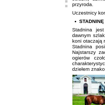
przyroda.
Uczestnicy kon
STADNINĘ
Stadnina je
dawnym szlaku
koni otaczają 
Stadnina pos
Najstarszy z
ogierów czo
charakterystyc
dziełem znako