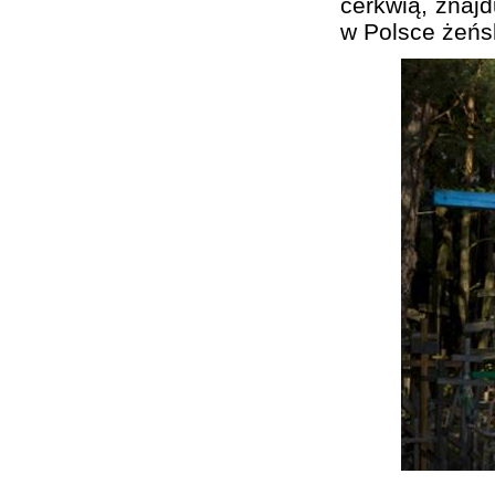
cerkwią, znajd
w Polsce żeńs