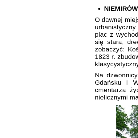
NIEMIRÓW
O dawnej miej
urbanistyczn
plac z wychod
się stara, d
zobaczyć: Koś
1823 r. zbudo
klasycystyczn
Na dzwonnicy
Gdańsku i Wa
cmentarza ży
nielicznymi m