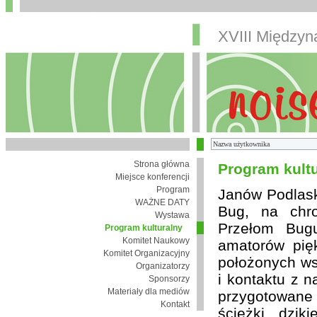
XVIII Między
Strona główna
Program kult
Miejsce konferencji
Program
Janów Podlaski
WAŻNE DATY
Bug, na chro
Wystawa
Przełom Bugu
Program kulturalny
Komitet Naukowy
amatorów pię
Komitet Organizacyjny
położonych wsi
Organizatorzy
i kontaktu z 
Sponsorzy
Materiały dla mediów
przygotowane
Kontakt
ścieżki, dzik