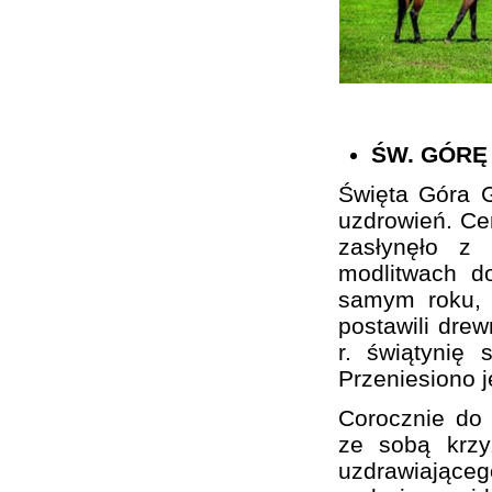
ŚW. GÓRĘ
Święta Góra G
uzdrowień. Cer
zasłynęło z
modlitwach d
samym roku, 
postawili drew
r. świątynię 
Przeniesiono 
Corocznie do 
ze sobą krzy
uzdrawiającego