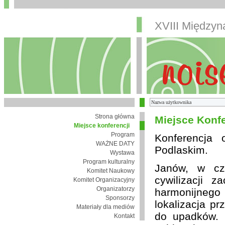
XVIII Między
Strona główna
Miejsce Konfe
Miejsce konferencji
Program
Konferencja
WAŻNE DATY
Podlaskim.
Wystawa
Program kulturalny
Janów, w cza
Komitet Naukowy
cywilizacji 
Komitet Organizacyjny
Organizatorzy
harmonijnego 
Sponsorzy
lokalizacja pr
Materiały dla mediów
do upadków. 
Kontakt