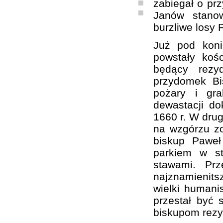
zabiegał o prz
Janów stanow
burzliwe losy 
Już pod kon
powstały koś
będący rezy
przydomek Bi
pożary i gra
dewastacji d
1660 r. W drug
na wzgórzu zo
biskup Paweł
parkiem w st
stawami. Pr
najznamienit
wielki humanis
przestał być 
biskupom rezy