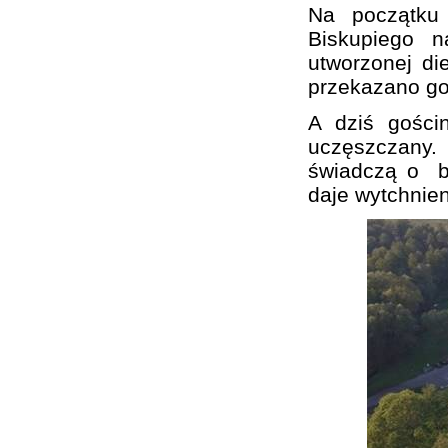
Na początku 
Biskupiego n
utworzonej di
przekazano go
A dziś gości
uczęszczany.
świadczą o bur
daje wytchnien