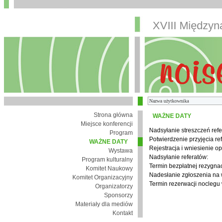
XVIII Między
Strona główna
WAŻNE DATY
Miejsce konferencji
Nadsyłanie streszczeń refe
Program
Potwierdzenie przyjęcia re
WAŻNE DATY
Rejestracja i wniesienie op
Wystawa
Nadsyłanie referatów:
Program kulturalny
Termin bezpłatnej rezygnacj
Komitet Naukowy
Nadesłanie zgłoszenia na
Komitet Organizacyjny
Termin rezerwacji noclegu 
Organizatorzy
Sponsorzy
Materiały dla mediów
Kontakt