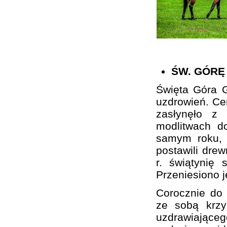
ŚW. GÓRĘ
Święta Góra G
uzdrowień. Cer
zasłynęło z
modlitwach d
samym roku, 
postawili drew
r. świątynię 
Przeniesiono 
Corocznie do 
ze sobą krzy
uzdrawiającego