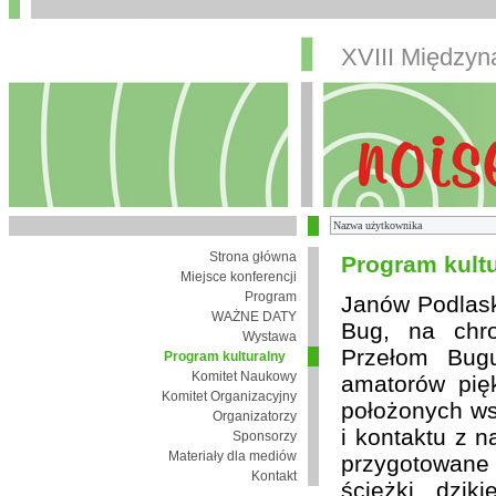
XVIII Między
Strona główna
Program kult
Miejsce konferencji
Program
Janów Podlaski
WAŻNE DATY
Bug, na chro
Wystawa
Przełom Bugu
Program kulturalny
Komitet Naukowy
amatorów pię
Komitet Organizacyjny
położonych wsi
Organizatorzy
i kontaktu z 
Sponsorzy
Materiały dla mediów
przygotowane
Kontakt
ścieżki, dzik