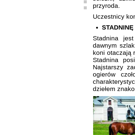
przyroda.
Uczestnicy kon
STADNINĘ
Stadnina je
dawnym szlaku
koni otaczają 
Stadnina pos
Najstarszy z
ogierów czo
charakterystyc
dziełem znako