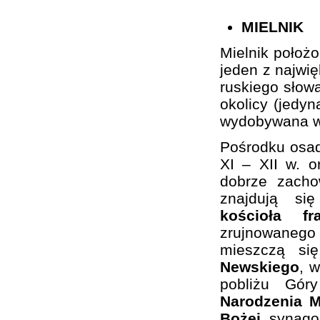
MIELNIK
Mielnik położ
jeden z najwi
ruskiego słowa
okolicy (jedy
wydobywana w 
Pośrodku osa
XI – XII w. 
dobrze zacho
znajdują si
kościoła f
zrujnowaneg
mieszczą si
Newskiego
, 
pobliżu Gó
Narodzenia M
Bożej
, synago