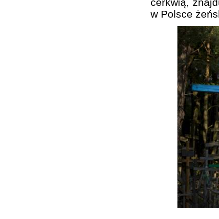
cerkwią, znajd
w Polsce żeńs