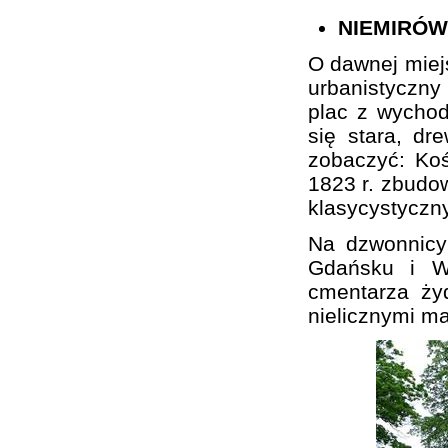
NIEMIRÓW
O dawnej miej
urbanistyczn
plac z wychod
się stara, d
zobaczyć: Koś
1823 r. zbudo
klasycystyczn
Na dzwonnicy
Gdańsku i Wa
cmentarza ży
nielicznymi m