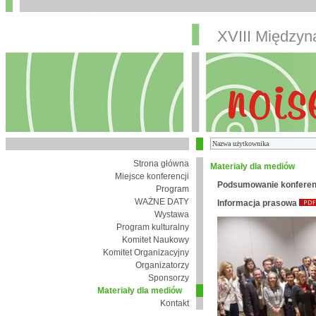
XVIII Między
Strona główna
Materiały dla mediów
Miejsce konferencji
Podsumowanie konferen
Program
WAŻNE DATY
Informacja prasowa
Wystawa
Program kulturalny
Komitet Naukowy
Komitet Organizacyjny
Organizatorzy
Sponsorzy
Materiały dla mediów
Kontakt