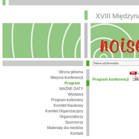
XVIII Między
Strona główna
Miejsce konferencji
Program konferencji
Program
WAŻNE DATY
Wystawa
Program kulturalny
Komitet Naukowy
Komitet Organizacyjny
Organizatorzy
Sponsorzy
Materiały dla mediów
Kontakt