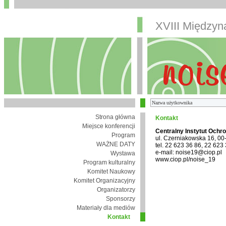
XVIII Między
Strona główna
Kontakt
Miejsce konferencji
Centralny Instytut Ochr
Program
ul. Czerniakowska 16, 0
WAŻNE DATY
tel. 22 623 36 86, 22 623
e-mail: noise19@ciop.pl
Wystawa
www.ciop.pl/noise_19
Program kulturalny
Komitet Naukowy
Komitet Organizacyjny
Organizatorzy
Sponsorzy
Materiały dla mediów
Kontakt