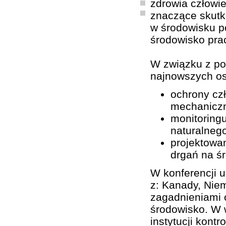
zdrowia człowie
znaczące skutk
w środowisku p
środowisko pra
W związku z po
najnowszych os
ochrony cz
mechanicz
monitoring
naturalnego
projektowan
drgań na ś
W konferencji u
z: Kanady, Niem
zagadnieniami o
środowisko. W w
instytucji kont