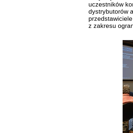
uczestników kon
dystrybutorów a
przedstawiciel
z zakresu ogran