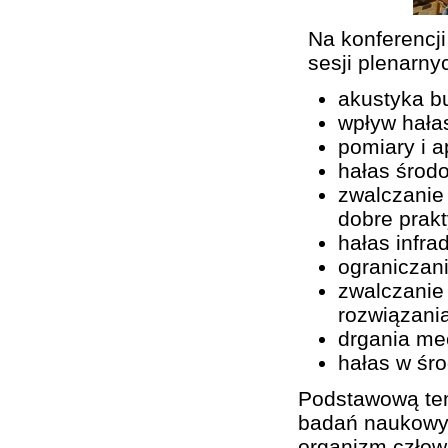
Na konferencj
sesji plenarny
akustyka b
wpływ hała
pomiary i a
hałas środ
zwalczanie
dobre prak
hałas infra
ograniczan
zwalczanie
rozwiązani
drgania me
hałas w śro
Podstawową tem
badań naukowyc
organizm człow