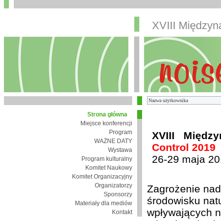
XVIII Między
Strona główna
Miejsce konferencji
Program
XVIII Międz
WAŻNE DATY
Control 2019
Wystawa
26-29 maja 20
Program kulturalny
Komitet Naukowy
Komitet Organizacyjny
Organizatorzy
Zagrożenie nad
Sponsorzy
środowisku nat
Materiały dla mediów
wpływających n
Kontakt