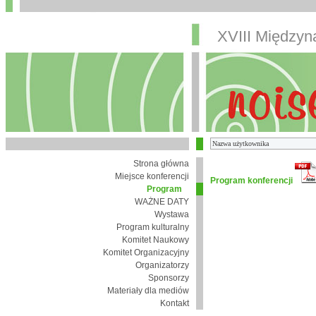
XVIII Między
Strona główna
Miejsce konferencji
Program konferencji
Program
WAŻNE DATY
Wystawa
Program kulturalny
Komitet Naukowy
Komitet Organizacyjny
Organizatorzy
Sponsorzy
Materiały dla mediów
Kontakt