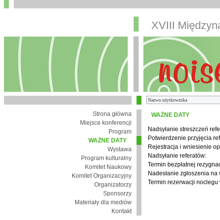
XVIII Między
Strona główna
WAŻNE DATY
Miejsce konferencji
Nadsyłanie streszczeń refe
Program
Potwierdzenie przyjęcia re
WAŻNE DATY
Rejestracja i wniesienie op
Wystawa
Nadsyłanie referatów:
Program kulturalny
Termin bezpłatnej rezygnacj
Komitet Naukowy
Nadesłanie zgłoszenia na
Komitet Organizacyjny
Termin rezerwacji noclegu 
Organizatorzy
Sponsorzy
Materiały dla mediów
Kontakt