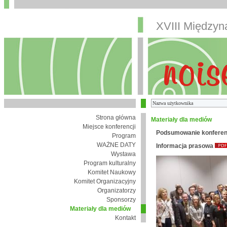
XVIII Między
Strona główna
Materiały dla mediów
Miejsce konferencji
Podsumowanie konferen
Program
WAŻNE DATY
Informacja prasowa
Wystawa
Program kulturalny
Komitet Naukowy
Komitet Organizacyjny
Organizatorzy
Sponsorzy
Materiały dla mediów
Kontakt