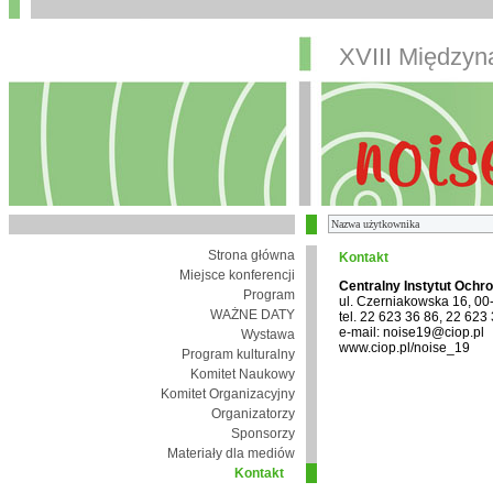
XVIII Między
Strona główna
Kontakt
Miejsce konferencji
Centralny Instytut Ochr
Program
ul. Czerniakowska 16, 0
WAŻNE DATY
tel. 22 623 36 86, 22 623
e-mail: noise19@ciop.pl
Wystawa
www.ciop.pl/noise_19
Program kulturalny
Komitet Naukowy
Komitet Organizacyjny
Organizatorzy
Sponsorzy
Materiały dla mediów
Kontakt