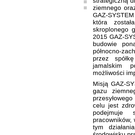
strategiczną d
ziemnego oraz
GAZ-SYSTEM S
która zosta
skroplonego 
2015 GAZ-SYST
budowie pon
północno-zach
przez spółk
jamalskim p
możliwości im
Misją GAZ-SY
gazu ziemne
przesyłowego
celu jest zd
podejmuje sz
pracowników, w
tym działani
środowisku pr