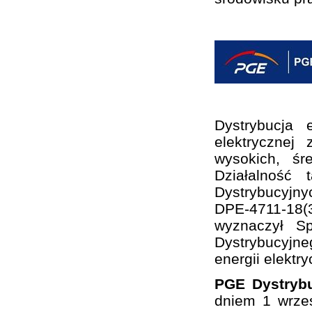
Dystrybucja 
elektrycznej
wysokich, śr
Działalność
Dystrybucyjny
DPE-4711-18(3
wyznaczył S
Dystrybucyjne
energii elektry
PGE Dystrybu
dniem 1 wrze