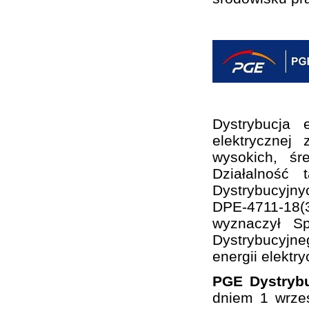
Dystrybucja 
elektrycznej
wysokich, śr
Działalność
Dystrybucyjny
DPE-4711-18(3
wyznaczył S
Dystrybucyjne
energii elektry
PGE Dystrybu
dniem 1 wrze