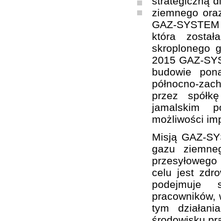
strategiczną d
ziemnego oraz
GAZ-SYSTEM S
która zosta
skroplonego 
2015 GAZ-SYST
budowie pon
północno-zach
przez spółk
jamalskim p
możliwości im
Misją GAZ-SY
gazu ziemne
przesyłowego
celu jest zd
podejmuje sz
pracowników, w
tym działani
środowisku pr