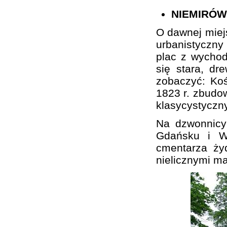
NIEMIRÓW
O dawnej miej
urbanistyczn
plac z wychod
się stara, d
zobaczyć: Koś
1823 r. zbudo
klasycystyczn
Na dzwonnicy
Gdańsku i Wa
cmentarza ży
nielicznymi m