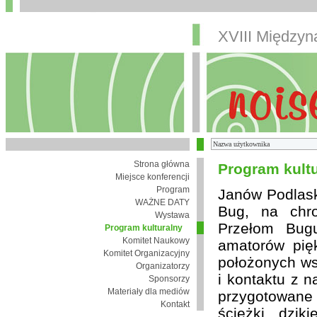
XVIII Między
Strona główna
Program kult
Miejsce konferencji
Program
Janów Podlaski
WAŻNE DATY
Bug, na chro
Wystawa
Przełom Bugu
Program kulturalny
Komitet Naukowy
amatorów pię
Komitet Organizacyjny
położonych wsi
Organizatorzy
i kontaktu z 
Sponsorzy
Materiały dla mediów
przygotowane
Kontakt
ścieżki, dzik