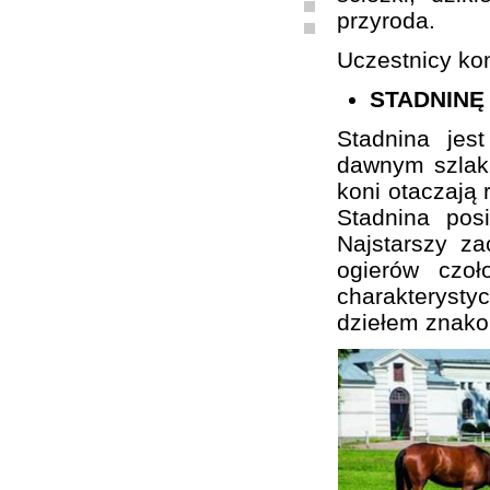
przyroda.
Uczestnicy kon
STADNINĘ
Stadnina je
dawnym szlaku
koni otaczają 
Stadnina pos
Najstarszy z
ogierów czo
charakterystyc
dziełem znako