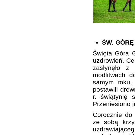
ŚW. GÓRĘ
Święta Góra G
uzdrowień. Cer
zasłynęło z
modlitwach d
samym roku, 
postawili drew
r. świątynię 
Przeniesiono 
Corocznie do 
ze sobą krzy
uzdrawiającego