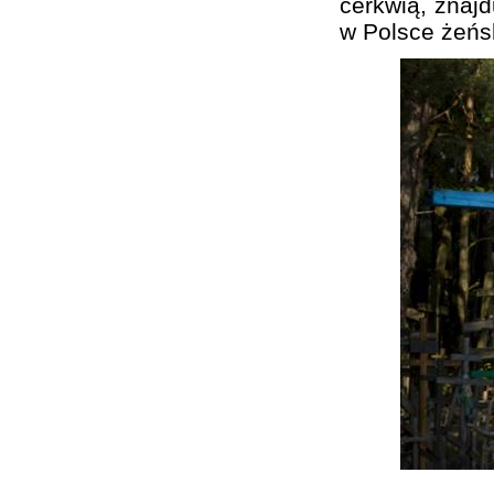
cerkwią, znajd
w Polsce żeńs