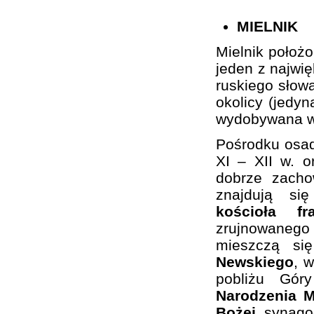
MIELNIK
Mielnik położ
jeden z najwi
ruskiego słowa
okolicy (jedy
wydobywana w 
Pośrodku osa
XI – XII w. 
dobrze zacho
znajdują si
kościoła f
zrujnowaneg
mieszczą si
Newskiego
, 
pobliżu Gó
Narodzenia M
Bożej
, synago