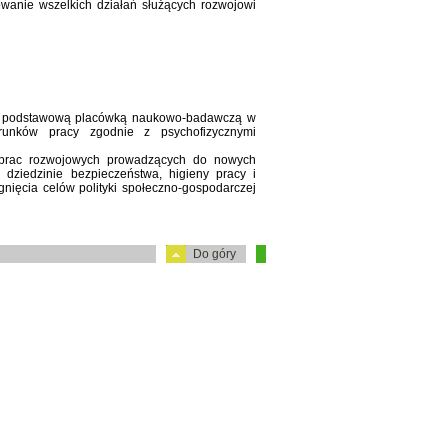
wanie wszelkich działań służących rozwojowi
 podstawową placówką naukowo-badawczą w
runków pracy zgodnie z psychofizycznymi
i prac rozwojowych prowadzących do nowych
 dziedzinie bezpieczeństwa, higieny pracy i
nięcia celów polityki społeczno-gospodarczej
Do góry