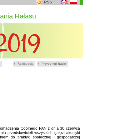
RSS
ania Hałasu
Rejestracja
Przypomnij hasło
romadzenia Ogólnego PAN z dnia 30 czerwca
a przedstawicieli wszystkich gałęzi akustyki
niem do praktyki społecznej i gospodarczej