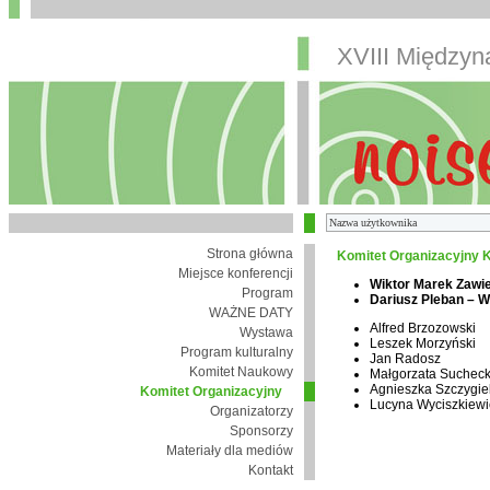
XVIII Między
Strona główna
Komitet Organizacyjny K
Miejsce konferencji
Wiktor Marek Zawi
Program
Dariusz Pleban – 
WAŻNE DATY
Alfred Brzozowski
Wystawa
Leszek Morzyński
Program kulturalny
Jan Radosz
Komitet Naukowy
Małgorzata Suchec
Agnieszka Szczygie
Komitet Organizacyjny
Lucyna Wyciszkiewi
Organizatorzy
Sponsorzy
Materiały dla mediów
Kontakt