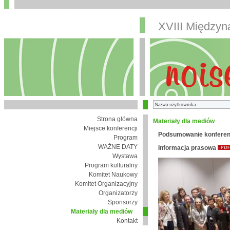
XVIII Między
Strona główna
Materiały dla mediów
Miejsce konferencji
Podsumowanie konferen
Program
WAŻNE DATY
Informacja prasowa
Wystawa
Program kulturalny
Komitet Naukowy
Komitet Organizacyjny
Organizatorzy
Sponsorzy
Materiały dla mediów
Kontakt