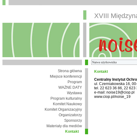
XVIII Między
Strona główna
Kontakt
Miejsce konferencji
Centralny Instytut Ochr
Program
ul. Czerniakowska 16, 0
WAŻNE DATY
tel. 22 623 36 86, 22 623
e-mail: noise19@ciop.pl
Wystawa
www.ciop.pl/noise_19
Program kulturalny
Komitet Naukowy
Komitet Organizacyjny
Organizatorzy
Sponsorzy
Materiały dla mediów
Kontakt