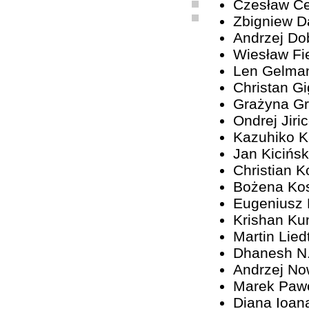
Czesław C
Zbigniew D
Andrzej Do
Wiesław Fi
Len Gelma
Christan G
Grażyna G
Ondrej Jiri
Kazuhiko 
Jan Kicińsk
Christian K
Bożena Ko
Eugeniusz
Krishan Ku
Martin Lied
Dhanesh N
Andrzej No
Marek Paw
Diana Ioan