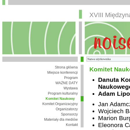
XVIII Między
Strona główna
Komitet Nauk
Miejsce konferencji
Program
Danuta Ko
WAŻNE DATY
Naukoweg
Wystawa
Adam Lipo
Program kulturalny
Komitet Naukowy
Jan Adamc
Komitet Organizacyjny
Organizatorzy
Wojciech B
Sponsorzy
Marion Bur
Materiały dla mediów
Eleonora Ca
Kontakt