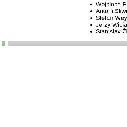
Wojciech 
Antoni Śliw
Stefan We
Jerzy Wici
Stanislav Ž