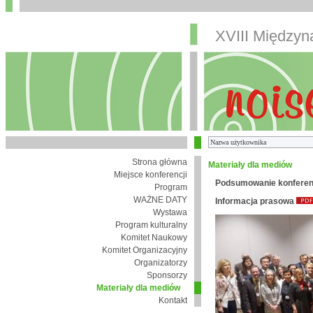
XVIII Między
Strona główna
Materiały dla mediów
Miejsce konferencji
Podsumowanie konferen
Program
WAŻNE DATY
Informacja prasowa
Wystawa
Program kulturalny
Komitet Naukowy
Komitet Organizacyjny
Organizatorzy
Sponsorzy
Materiały dla mediów
Kontakt