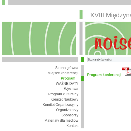
XVIII Między
Strona główna
Miejsce konferencji
Program konferencji
Program
WAŻNE DATY
Wystawa
Program kulturalny
Komitet Naukowy
Komitet Organizacyjny
Organizatorzy
Sponsorzy
Materiały dla mediów
Kontakt