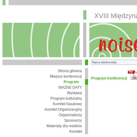
XVIII Między
Strona główna
Miejsce konferencji
Program konferencji
Program
WAŻNE DATY
Wystawa
Program kulturalny
Komitet Naukowy
Komitet Organizacyjny
Organizatorzy
Sponsorzy
Materiały dla mediów
Kontakt