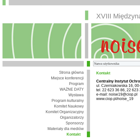
XVIII Między
Strona główna
Kontakt
Miejsce konferencji
Centralny Instytut Ochr
Program
ul. Czerniakowska 16, 0
WAŻNE DATY
tel. 22 623 36 86, 22 623
e-mail: noise19@ciop.pl
Wystawa
www.ciop.pl/noise_19
Program kulturalny
Komitet Naukowy
Komitet Organizacyjny
Organizatorzy
Sponsorzy
Materiały dla mediów
Kontakt