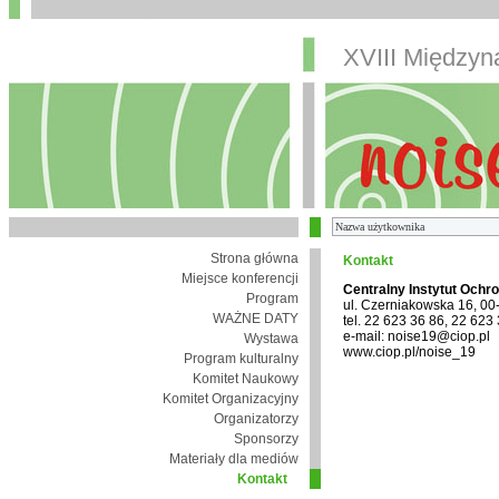
XVIII Między
Strona główna
Kontakt
Miejsce konferencji
Centralny Instytut Ochr
Program
ul. Czerniakowska 16, 0
WAŻNE DATY
tel. 22 623 36 86, 22 623
e-mail: noise19@ciop.pl
Wystawa
www.ciop.pl/noise_19
Program kulturalny
Komitet Naukowy
Komitet Organizacyjny
Organizatorzy
Sponsorzy
Materiały dla mediów
Kontakt