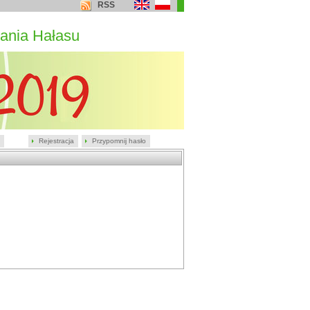
RSS
ania Hałasu
Rejestracja
Przypomnij hasło