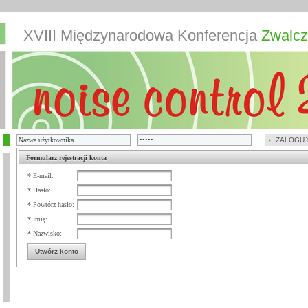
XVIII Międzynarodowa Konferencja
Zwalcz
ZALOGUJ
Formularz rejestracji konta
* E-mail:
* Hasło:
* Powtórz hasło:
* Imię:
* Nazwisko:
Utwórz konto