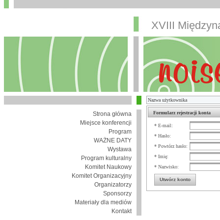
XVIII Między
Formularz rejestracji konta
Strona główna
Miejsce konferencji
* E-mail:
Program
* Hasło:
WAŻNE DATY
* Powtórz hasło:
Wystawa
* Imię:
Program kulturalny
Komitet Naukowy
* Nazwisko:
Komitet Organizacyjny
Utwórz konto
Organizatorzy
Sponsorzy
Materiały dla mediów
Kontakt