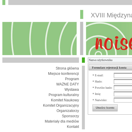
XVIII Między
Formularz rejestracji konta
Strona główna
Miejsce konferencji
* E-mail:
Program
* Hasło:
WAŻNE DATY
* Powtórz hasło:
Wystawa
* Imię:
Program kulturalny
Komitet Naukowy
* Nazwisko:
Komitet Organizacyjny
Utwórz konto
Organizatorzy
Sponsorzy
Materiały dla mediów
Kontakt